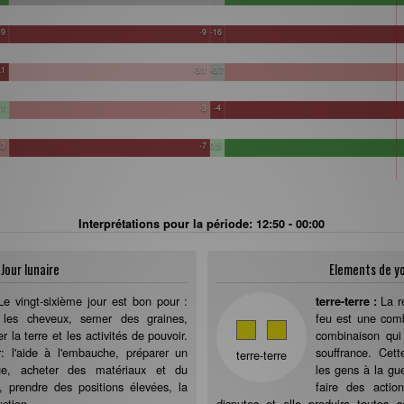
-9
-9
-16
.1
-3.1
-0.7
1
-3
-4
-3
-7
0.5
Interprétations pour la période: 12:50 - 00:00
Jour lunaire
Elements de y
Le vingt-sixième jour est bon pour :
La r
terre-terre :
r les cheveux, semer des graines,
feu est une comb
er la terre et les activités de pouvoir.
combinaison qui
r: l'aide à l'embauche, préparer un
souffrance. Cet
terre-terre
ge, acheter des matériaux et du
les gens à la gue
l, prendre des positions élevées, la
faire des actio
uction.
disputes et elle produira toutes 