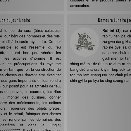
adversaires.
ude du jour lunaire
Demeure Lunaire (
st le jour de sura (êtres célestes);
nar 
Rohiṇī (3):
 le jour béni des hommes et des rois.
rap tu ten pa ch
 relatif à la caste royale. i.e. Ce jour
zungwa dang khan
aisible et est l'essentiel du feu
rap né gyel sa c
eâtre. Il est bon pou vénérer les
dang nor chuk le
x, les activités d'homme. Il est
gyuk men jor tar
pour les préocupations du royaume
shing mé tok dzuk kün ra dum ra chu 
n tant que roi, la construction de
bang dzö cha dra khyim bup sok te
 les choses qui doivent etre éxecuter
tön mo lam chang tso nor chuk jel 
r des gens importants et leur rendre
shin gyi lé po kyé bu sing dzong na
our positif pour les activités de feu,
tés de pouvoir, le courroux, les rites
r , monter des cuisines, donner
borer des médicaments, les actions
eurs, reprendre des objets prêtés,
x et le bétail, fabriquer des choses
r, se rendre sur les domaines des
astères et dans la jungle;
????????. Il est particulièrement