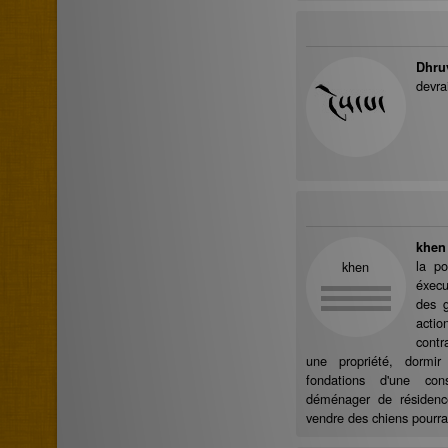
Dhru
devra
khen
la po
khen
éxecut
des g
acti
contr
une propriété, dormir
fondations d'une con
déménager de résidence
vendre des chiens pourrai