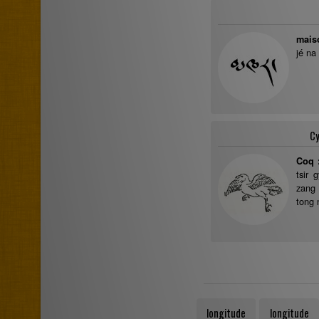
mais
jé na
Cy
Coq 
tsir 
zang
tong 
longitude
longitude