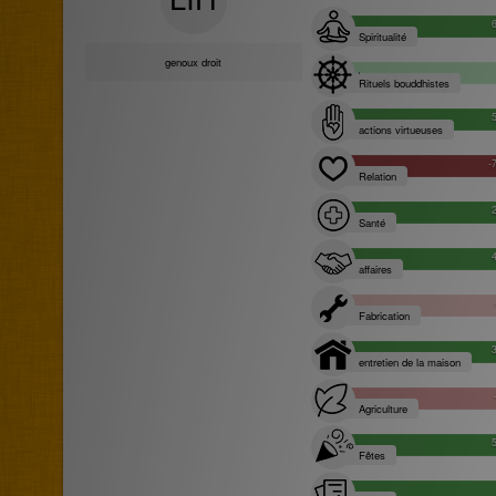
Spiritualité
genoux droit
Rituels bouddhistes
actions virtueuses
-
Relation
Santé
affaires
Fabrication
entretien de la maison
Agriculture
Fêtes