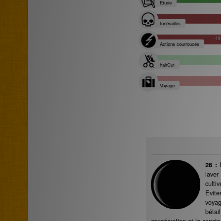
Etude
funérailles
-19
Actions courroucés
hairCut
Voyage
26 :
lave
cultiv
Evite
voya
bétai
consécration et la constr