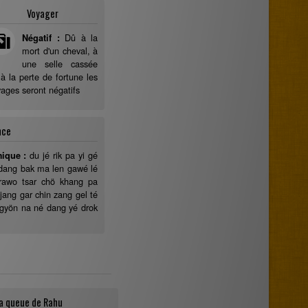
Voyager
Dû à la
Négatif :
mort d'un cheval, à
une selle cassée
à la perte de fortune les
ages seront négatifs
nce
du jé rik pa yi gé
mique :
 dang bak ma len gawé lé
rawo tsar chö khang pa
 jang gar chin zang gel té
 gyön na né dang yé drok
a queue de Rahu