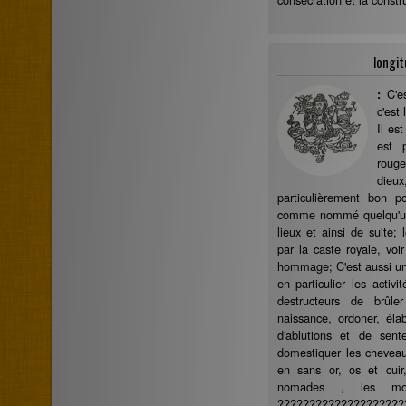
longit
C'e
:
c'est
Il est
est p
roug
dieu
particulièrement bon 
comme nommé quelqu'un e
lieux et ainsi de suite;
par la caste royale, voi
hommage; C'est aussi un j
en particulier les activi
destructeurs de brûle
naissance, ordoner, éla
d'ablutions et de sent
domestiquer les cheveau
en sans or, os et cui
nomades , les mon
??????????????????????