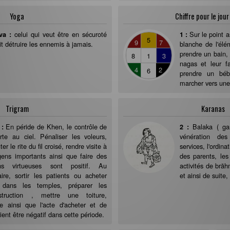
Yoga
Chiffre pour le jour
celui qui veut être en sécuroté
Sur le point 
va :
1 :
5
9
7
it détruire les ennemis à jamais.
blanche de l'élém
prendre un bain, 
8
1
3
nagas et leur f
4
2
6
prendre un bé
marcher vers une 
Trigram
Karanas
En péride de Khen, le contrôle de
Balaka ( gar
 :
2 :
rte au ciel. Pénaliser les voleurs,
vénération de
er le rite du fil croisé, rendre visite à
services, l'ordina
ens importants ainsi que faire des
des parents, les
ons virtueuses sont positif. Au
activités de brāh
aire, sortir les patients ou acheter
et ainsi de suite,
 dans les temples, préparer les
struction , mettre une toiture,
 ainsi que l'acte d'acheter et de
ent être négatif dans cette période.