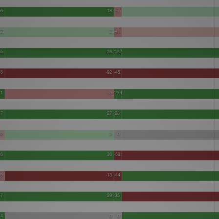
66
18
-7
2
2
-4.1
55
23
12.7
76
-92
-45.1
21
-3
19.4
47
27
28
-2
2
0
36
36
-50.5
-5
-13
-44
57
29
35
4
0
0