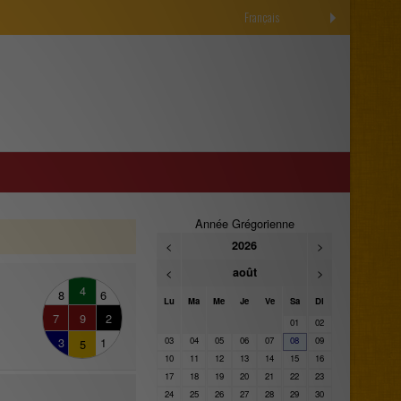
Français
Année Grégorienne
<
2026
>
<
août
>
4
8
6
Lu
Ma
Me
Je
Ve
Sa
Di
7
9
2
01
02
3
1
03
04
05
06
07
08
09
5
10
11
12
13
14
15
16
17
18
19
20
21
22
23
24
25
26
27
28
29
30