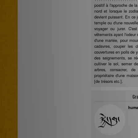
positif à l'approche de l
nord et lorsque le zodia
devient puissant. En ce j
temple ou d'une nouvell
voyager ou jurer. C'es
vêtements ayant l'odeur
d'une mariée, pour mouri
cadavres, couper les c
couvertures en poils de y
des saignements, se réc
cultiver le sol, semer d
arbres, consacrer, de
propriétaire d'une mais
[de trésors etc.].
Gr
huma