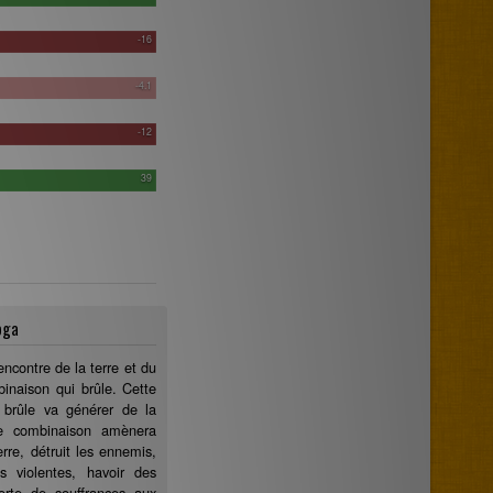
-16
-4.1
-12
39
oga
encontre de la terre et du
inaison qui brûle. Cette
 brûle va générer de la
te combinaison amènera
rre, détruit les ennemis,
ns violentes, havoir des
sorte de souffrances aux