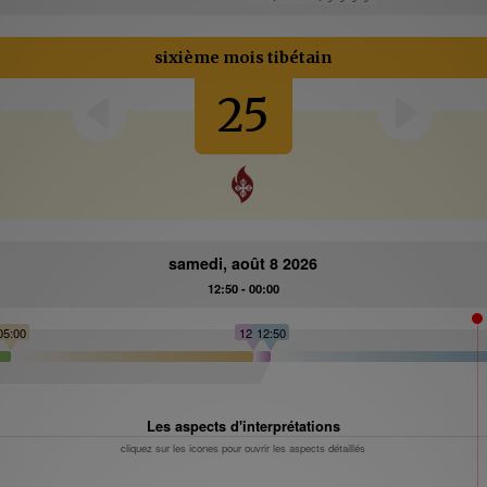
sixième mois tibétain
25
samedi, août 8 2026
12:50 - 00:00
05:00
12:18
12:50
Les aspects d'interprétations
cliquez sur les icones pour ouvrir les aspects détaillés