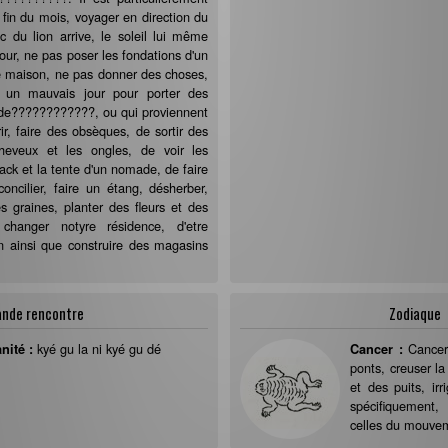
a fin du mois, voyager en direction du
c du lion arrive, le soleil lui même
our, ne pas poser les fondations d'un
e maison, ne pas donner des choses,
t un mauvais jour pour porter des
 de????????????, ou qui proviennent
r, faire des obsèques, de sortir des
heveux et les ongles, de voir les
ack et la tente d'un nomade, de faire
oncilier, faire un étang, désherber,
es graines, planter des fleurs et des
 changer notyre résidence, d'etre
on ainsi que construire des magasins
ande rencontre
Zodiaque
kyé gu la ni kyé gu dé
Cancer
nité :
Cancer :
ponts, creuser la
et des puits, irri
spécifiquement,
celles du mouvem