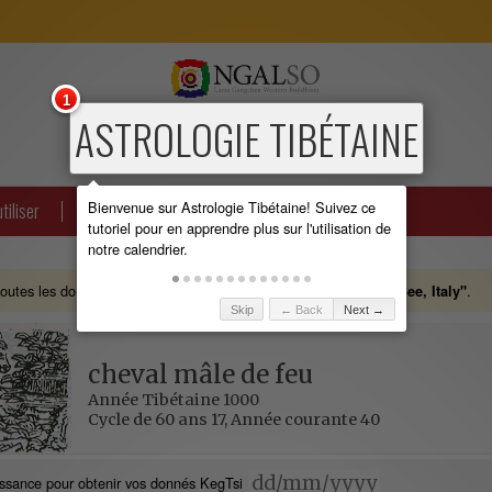
1
ASTROLOGIE TIBÉTAINE
Bienvenue sur Astrologie Tibétaine! Suivez ce
tiliser
tutoriel pour en apprendre plus sur l'utilisation de
notre calendrier.
toutes les données du calendrier adaptées pour
.
"Albagnano di Bee, Italy"
Skip
← Back
Next →
cheval mâle de feu
Année Tibétaine 1000
Cycle de 60 ans 17, Année courante 40
issance pour obtenir vos donnés KegTsi