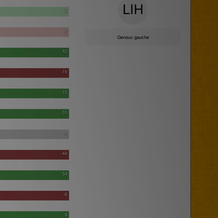
LIH
2
-2
Genoux gauche
42
-19
15
51
0
-44
54
-8
8