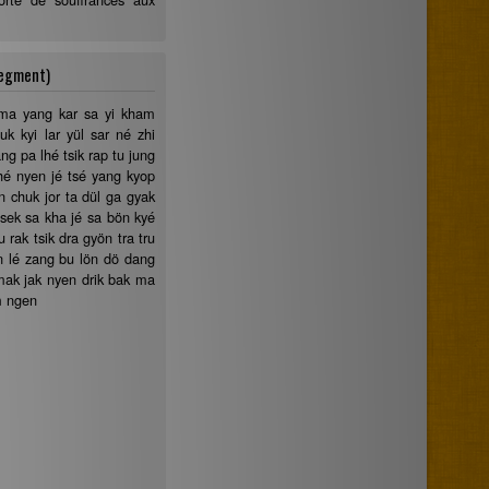
segment)
ma yang kar sa yi kham
uk kyi lar yül sar né zhi
g pa lhé tsik rap tu jung
hé nyen jé tsé yang kyop
n chuk jor ta dül ga gyak
 sek sa kha jé sa bön kyé
rak tsik dra gyön tra tru
n lé zang bu lön dö dang
mak jak nyen drik bak ma
m ngen