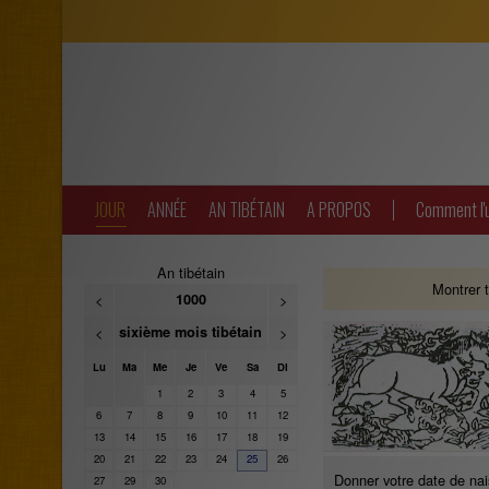
JOUR
ANNÉE
AN TIBÉTAIN
A PROPOS
Comment l'u
An tibétain
Montrer 
<
1000
>
<
sixième mois tibétain
>
Lu
Ma
Me
Je
Ve
Sa
Di
1
2
3
4
5
6
7
8
9
10
11
12
13
14
15
16
17
18
19
20
21
22
23
24
25
26
Donner votre date de na
27
29
30