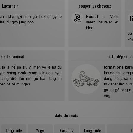
Lucarne :
couper les cheveux
khar gyi nam gor bakhar gyi lé
Vous
on :
Positif :
 trel du gyö jung ngo
serez heureux et
bien.
où 
voy
cle de l'animal
interdépenda
ja la né pa siu yi men yé jé na dü
:
formations kar
gyur shing dzuk tsong jak dön nyer
lap da zhu zung
 sang drö tön mo gé tsa dang jin
dang trü jawa d
nen pa té mi ngen
tsik shar lho nup
go tru gö sar pa
ong
date du mois
longitude
Yoga
Karanas
Longitude
L