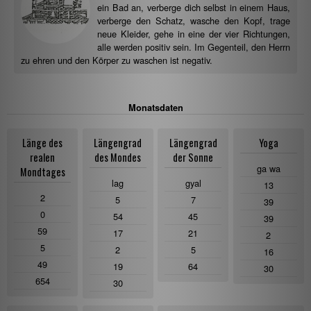
ein Bad an, verberge dich selbst in einem Haus,
verberge den Schatz, wasche den Kopf, trage
neue Kleider, gehe in eine der vier Richtungen,
alle werden positiv sein. Im Gegenteil, den Herrn
zu ehren und den Körper zu waschen ist negativ.
Monatsdaten
Länge des
Längengrad
Längengrad
Yoga
realen
des Mondes
der Sonne
ga wa
Mondtages
lag
gyal
13
2
5
7
39
0
54
45
39
59
17
21
2
5
2
5
16
49
19
64
30
654
30