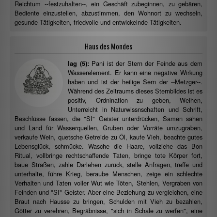
Reichtum --festzuhalten--, ein Geschäft zubeginnen, zu gebären,
Bediente einzustellen, abzustimmen, den Wohnort zu wechseln,
gesunde Tätigkeiten, friedvolle und entwickelnde Tätigkeiten.
Haus des Mondes
Pani ist der Stern der Feinde aus dem
lag (5):
Wasserelement. Er kann eine negative Wirkung
haben und ist der heilige Sern der --Metzger--.
Während des Zeitraums dieses Sternbildes ist es
positiv, Ordnination zu geben, Weihen,
Unterreicht in Naturwissnschaften und Schrift,
Beschlüsse fassen, die "SI" Geister unterdrücken, Samen sähen
und Land für Wasserquellen, Gruben oder Vorräte umzugraben,
verkaufe Wein, quetsche Getreide zu Öl, kaufe Vieh, beachte gutes
Lebensglück, schmücke. Wasche die Haare, vollziehe das Bon
Ritual, vollbringe rechtschaffende Taten, bringe tote Körper fort,
baue Straßen, zahle Darlehen zurück, stelle Anfragen, treffe und
unterhalte, führe Krieg, beraube Menschen, zeige ein schlechte
Verhalten und Taten voller Wut wie Töten, Stehlen, Vergraben von
Feinden und "SI" Geister. Aber eine Beziehung zu vergleichen, eine
Braut nach Hausse zu bringen, Schulden mit Vieh zu bezahlen,
Götter zu verehren, Begräbnisse, "sich in Schale zu werfen", eine