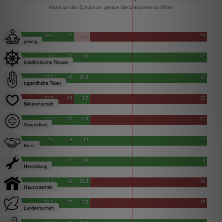
klicke auf das Symbol um genaue Gesichtspunkte zu öffnen
68.6
41
-1.4
-48
geistig
34
52
45
47
buddhistische Rituale
53.6
49
30.6
10
tugendhafte Taten
-23.8
-13
11.2
-26
Bekanntschaft
19.9
40
6.9
-37
Gesundheit
46
58
14
22
Beruf
17
17
16
8
Herstellung
31.3
42
21.3
-12
Hausunterhalt
22.3
57
10.3
-15
Landwirtschaft