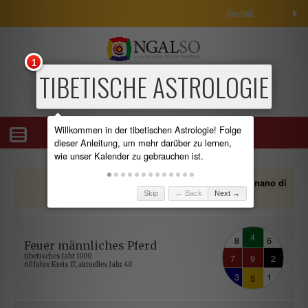
Deutsch
1
TIBETISCHE ASTROLOGIE
Willkommen in der tibetischen Astrologie! Folge
dieser Anleitung, um mehr darüber zu lernen,
wie unser Kalender zu gebrauchen ist.
alle Kalenderangaben angepasst an
"Albagnano di
.
Skip
← Back
Next →
Bee, Italy"
4
8
6
Feuer männliches Pferd
7
9
2
tibetisches Jahr 1000
60 Jahre Kreis 17, aktuelles Jahr 40
3
1
5