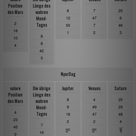
Position
Länge des
8
7
25
des Mars
wahren
12
47
6
Mond-
2
Tages
55
7
46
18
1
2
3
8
10
8
4
42
5
NyurDag
solare
Die übrige
Jupiter
Venuns
Saturn
Position
Länge des
8
4
25
des Mars
wahren
9
49
29
Mond-
4
Tages
18
47
48
23
2
2
4
7
45
བྱང
བྱང
ལྷོ
16
0