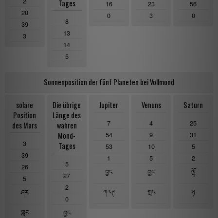
2
Tages
16
23
56
20
0
3
0
8
39
13
3
14
5
Sonnenposition der fünf Planeten bei Vollmond
solare
Die übrige
Jupiter
Venuns
Saturn
Position
Länge des
7
4
25
des Mars
wahren
54
9
31
Mond-
3
Tages
53
10
5
39
1
5
2
5
26
བྱང
བྱང
ལྷོ
27
5
2
ཀརཊ
གླང
ཉ
ཤར
0
གླང
བྱང