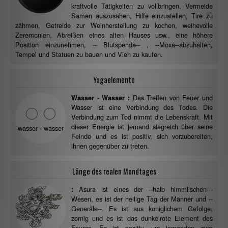
kraftvolle Tätigkeiten zu vollbringen. Vermeide
Samen auszusähen, Hilfe einzustellen, Tire zu
zähmen, Getreide zur Weinherstellung zu kochen, weihevolle
Zeremonien, Abreißen eines alten Hauses usw., eine höhere
Position einzunehmen, -- Blutspende-- , --Moxa--abzuhalten,
Tempel und Statuen zu bauen und Vieh zu kaufen.
Yogaelemente
Das Treffen von Feuer und
Wasser - Wasser :
Wasser ist eine Verbindung des Todes. Die
Verbindung zum Tod nimmt die Lebenskraft. Mit
dieser Energie ist jemand siegreich über seine
wasser - wasser
Feinde und es ist positiv, sich vorzubereiten,
ihnen gegenüber zu treten.
Länge des realen Mondtages
Asura ist eines der --halb himmlischen---
:
Wesen, es ist der heilige Tag der Männer und --
Generäle--. Es ist aus königlichem Gefolge,
zornig und es ist das dunkelrote Element des
Feuers. Es ist positiv, um jemanden zum