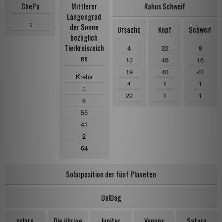
ChePa
Mittlerer
Rahus Schweif
Längengrad
4
der Sonne
Ursache
Kopf
Schweif
bezüglich
Tierkreiszeich
4
22
9
en
13
46
16
19
40
40
Krebs
4
1
1
3
22
1
1
6
55
41
2
64
Solarposition der fünf Planeten
DalDag
solare
Die übrige
Jupiter
Venuns
Saturn