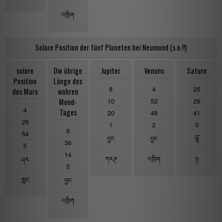
འཁྲིག
Solare Position der fünf Planeten bei Neumond (s.o.!!)
solare
Die übrige
Jupiter
Venuns
Saturn
Position
Länge des
8
4
25
des Mars
wahren
10
52
29
Mond-
4
Tages
20
48
41
26
1
2
0
6
54
བྱང
བྱང
ལྷོ
36
5
14
ཀརཊ
འཁྲིག
ཉ
ཤར
5
གླང
བྱང
འཁྲིག