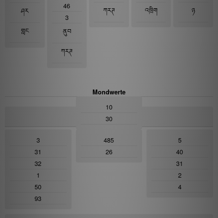
46
ཀརཊ
འཁྲིག
ཉ
ཤར
3
གླང
ནུབ
ཀརཊ
Mondwerte
10
NamDagDrubDrhu
30
3
485
5
31
26
40
32
31
1
2
50
4
93