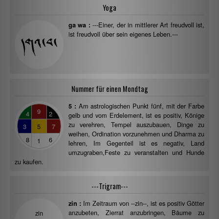
Yoga
---Einer, der in mittlerer Art freudvoll ist,
ga wa :
ist freudvoll über sein eigenes Leben.---
Nummer für einen Mondtag
Am astrologischen Punkt fünf, mit der Farbe
5 :
9
4
2
gelb und vom Erdelement, ist es positiv, Könige
zu verehren, Tempel auszubauen, Dinge zu
3
5
7
weihen, Ordination vorzunehmen und Dharma zu
8
6
1
lehren, Im Gegenteil ist es negativ, Land
umzugraben,Feste zu veranstalten und Hunde
zu kaufen.
---Trigram---
Im Zeitraum von --zin--, ist es positiv Götter
zin :
anzubeten, Zierrat anzubringen, Bäume zu
zin