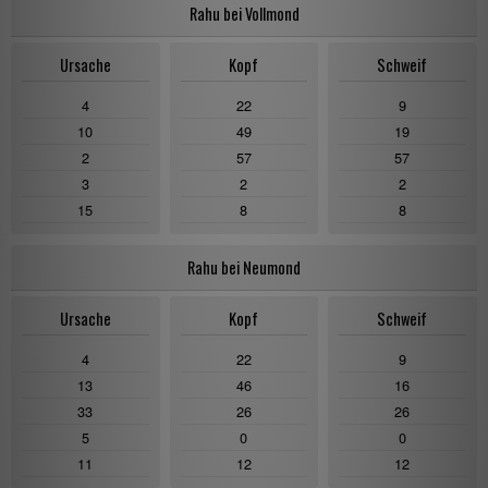
Rahu bei Vollmond
Ursache
Kopf
Schweif
4
22
9
10
49
19
2
57
57
3
2
2
15
8
8
Rahu bei Neumond
Ursache
Kopf
Schweif
4
22
9
13
46
16
33
26
26
5
0
0
11
12
12