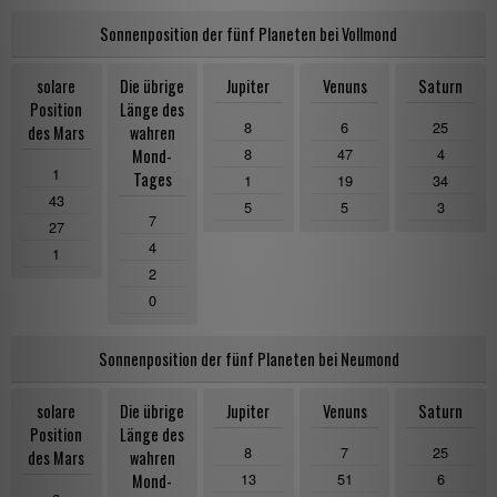
Sonnenposition der fünf Planeten bei Vollmond
solare
Die übrige
Jupiter
Venuns
Saturn
Position
Länge des
8
6
25
des Mars
wahren
8
47
4
Mond-
1
Tages
1
19
34
43
5
5
3
7
27
4
1
2
0
Sonnenposition der fünf Planeten bei Neumond
solare
Die übrige
Jupiter
Venuns
Saturn
Position
Länge des
8
7
25
des Mars
wahren
13
51
6
Mond-