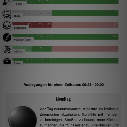
53.6
47
38.6
4
---Feier--
0
0
0
8
study
-30
-26
-30
-6
Bestattung
19.8
23.4
54.8
34.4
wütende Taten
3
11
5
-3
hairCut
11.3
6
24.3
23
Reise
Auslegungen für einen Zeitraum: 09:23 - 00:00
Mondtag
Tag neununszwanzig ist positiv um kraftvolle
29 :
Zeremonien abzuhalten, Konflikte mit Feinden
zu bereinigen, Straßen zu bauen, neue Küchen
zu machen, die "SI" Geister zu unterdrücken und