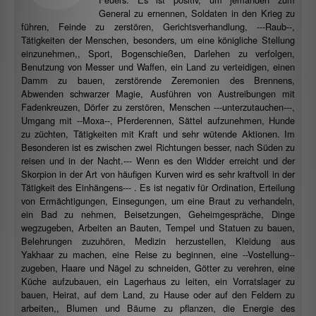
General zu ernennen, Soldaten in den Krieg zu
führen, Feinde zu zerstören, Gerichtsverhandlung, ---Raub--,
Tätigkeiten der Menschen, besonders, um eine königliche Stellung
einzunehmen,, Sport, Bogenschießen, Darlehen zu verfolgen,
Benutzung von Messer und Waffen, ein Land zu verteidigen, einen
Damm zu bauen, zerstörende Zeremonien des Brennens,
Abwenden schwarzer Magie, Ausführen von Austreibungen mit
Fadenkreuzen, Dörfer zu zerstören, Menschen ---unterzutauchen---,
Umgang mit --Moxa--, Pferderennen, Sättel aufzunehmen, Hunde
zu züchten, Tätigkeiten mit Kraft und sehr wütende Aktionen. Im
Besonderen ist es zwischen zwei Richtungen besser, nach Süden zu
reisen und in der Nacht.--- Wenn es den Widder erreicht und der
Skorpion in der Art von häufigen Kurven wird es sehr kraftvoll in der
Tätigkeit des Einhängens--- . Es ist negativ für Ordination, Erteilung
von Ermächtigungen, Einsegungen, um eine Braut zu verhandeln,
ein Bad zu nehmen, Beisetzungen, Geheimgespräche, Dinge
wegzugeben, Arbeiten an Bauten, Tempel und Statuen zu bauen,
Belehrungen zuzuhören, Medizin herzustellen, Kleidung aus
Yakhaar zu machen, eine Reise zu beginnen, eine --Vostellung--
zugeben, Haare und Nägel zu schneiden, Götter zu verehren, eine
Küche aufzubauen, ein Lagerhaus zu leiten, ein Vorratslager zu
bauen, Heirat, auf dem Land, zu Hause oder auf den Feldern zu
arbeiten,, Blumen und Bäume zu pflanzen, die Energie des